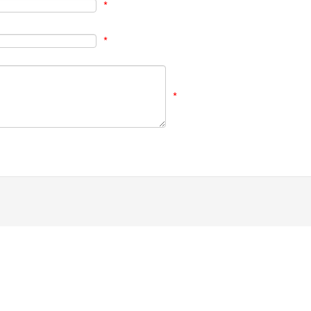
*
*
*