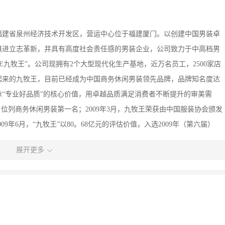
福建省泉州经济技术开发区，营运中心位于福建厦门。以创建中国男装卓
俱进立志革新，并具有高度社会责任感的男装企业，公司致力于中高档男
E九牧王”。公司现拥有2个大型现代化生产基地，近万名员工，2500家店
起来的九牧王，目前已经成为中国商务休闲男装领先品牌，品牌知名度达
承“专业好品质”的核心价值，用卓越品质满足消费者不断提升的审美需
”，位列商务休闲男装第一名；2009年3月，九牧王荣获由中国服装协会颁发
009年6月，“九牧王”以80。68亿元的评估价值，入选2009年（第六届）
位。除此之外，九牧王还先后获得中国名牌、中国驰名商标、中国十大公众认
展开更多
。公司重视企业文化建设与员工福利，“牧心者牧天下”是九牧王的经营
工合法权益，曾被评为“CCTV年度雇主调查泉州榜”之“年度最佳雇
建设成“温馨的家园、成才的学校，创业的舞台”。作为一家具有高度社会责
工树立了榜样。2008年汶川大地震，九牧王在第一时间为灾区捐款300
出100万现金及一批物资，体现出“一方有难、八方支援”的中华民族光荣传