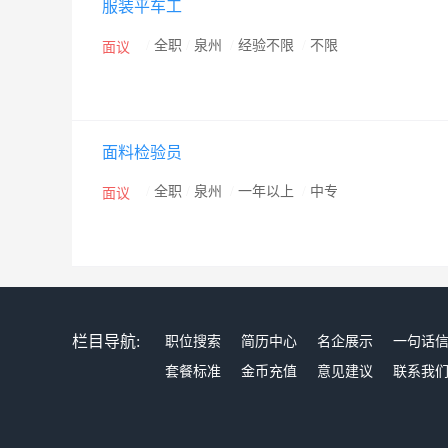
服装平车工
统。九牧王高度的社会责任心收到了社会各界的赞誉，并先
益事业贡献奖”等荣誉。不以成功为终点,不以现状为满足
/
全职
/
泉州
/
经验不限
/
不限
面议
牌愿景，面对21世纪日益激烈的市场竞争，相信在全体
业的腾飞做出新的贡献。公司网站：http：∕∕www。joeone
面料检验员
/
全职
/
泉州
/
一年以上
/
中专
面议
栏目导航:
职位搜索
简历中心
名企展示
一句话
套餐标准
金币充值
意见建议
联系我