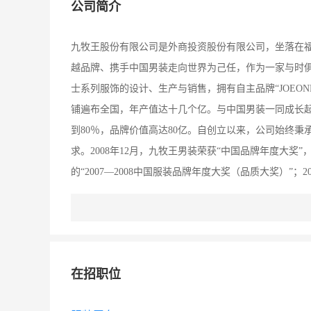
公司简介
九牧王股份有限公司是外商投资股份有限公司，坐落在
越品牌、携手中国男装走向世界为己任，作为一家与时
士系列服饰的设计、生产与销售，拥有自主品牌“JOEON
铺遍布全国，年产值达十几个亿。与中国男装一同成长
到80％，品牌价值高达80亿。自创立以来，公司始终秉
求。2008年12月，九牧王男装荣获“中国品牌年度大奖
的“2007—2008中国服装品牌年度大奖（品质大奖）”；2
《中国500最具价值品牌排行榜》，位列排行榜第85
知商标、全国服装企业双百强、中国优秀诚信企业等荣誉
哲学。公司为员工提供良好的工作与生活环境，切实保障员
主”，“泉州感动员工十佳民企”之首。公司提倡把企业
在招职位
任心的企业，九牧王在社会公益事业上的倾情投入为企业员
万现金；2010年青海玉树地震，九牧王又在第一时间捐