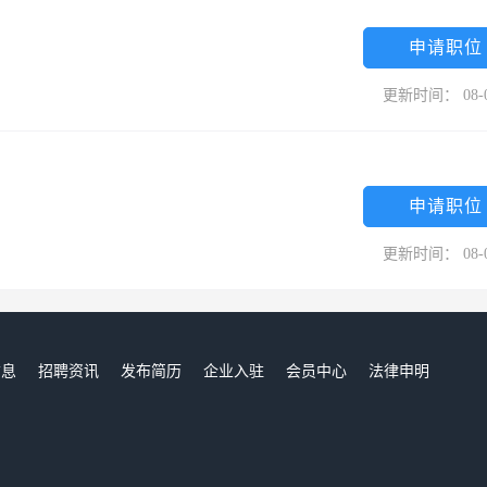
后获得 “中国儿童公益明星企业”、“中国儿童慈善奖”、“福建省捐赠公
。公司于2008年提出“领跑中国男裤，成为商务休闲男装的领导品牌”的品
申请职位
九牧王人的共同努力下，定能使本公司由中国走向世界，并为中国服装事
更新时间： 08-
。cn
申请职位
更新时间： 08-
信息
招聘资讯
发布简历
企业入驻
会员中心
法律申明
们